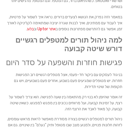
ושרשורי וואטסאפ. כשהתיאום ברור, גם המטפל וגם המטופל מרגישים יותר
בטוחים.
במאמר הזה נפרק את הנושא לצעדים ברורים. נראה איך לשמור על פרטיות,
איך לעבוד עם ממתינים, ואיך לבנות שגרה יציבה שמתאימה לקליניקה לאורך
זמן. אפשר גם להתרשם מפתרונות נוספים ב
אתר Uptor
וב
בלוג
.
למה ניהול תורים למטפלים רגשיים
דורש שיטה קבועה
פגישות חוזרות והשפעה על סדר היום
בניגוד לעסקים עם ביקור חד-פעמי, אצל מטפלים רגשיים רוב הפגישות
חוזרות. יש מטופלים שמגיעים פעם בשבוע, אחרים פעם בשבועיים, ויש גם
תקופות של שינוי תדירות.
זה אומר שהיומן לא בנוי רק מהתאמה בין שעה לפגישה. הוא צריך לשמור על
רצף, על זמינות קבועה, ועל מרווחים נכונים בין מפגש למפגש. כשאין שיטה
קבועה, קל מאוד לאבד את הרצף הזה.
ניהול תורים למטפלים רגשיים בצורה מסודרת מאפשר לראות מראש עומסים,
לזהות חלונות פנויים, ולמנוע מצב שבו מטופל ותיק "נעלם" בין שינויים. גם אם