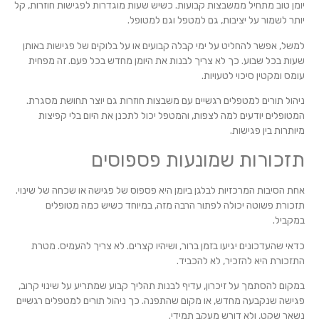
יומן טוב מתחיל ממשבצות קבועות. כשיש שעות מוגדרות לפגישות חוזרות, קל
יותר לשמור על יציבות, גם למטפל וגם למטופל.
למשל, אפשר להחליט על ימי קבלה קבועים או על בלוקים של פגישות באותן
שעות בכל שבוע. כך לא צריך לבנות את היומן מחדש בכל פעם. זה מפחית
עומס ומקטין סיכוי לטעויות.
ניהול תורים למטפלים רגשיים עם משבצות חוזרות גם יוצר תחושת מסגרת.
המטופלים יודעים למה לצפות, והמטפל יכול לתכנן את היום בלי קפיצות
מיותרות בין פגישות.
תזכורות שמונעות פספוסים
אחת הסיבות המרכזיות לבלגן ביומן היא פספוס של פגישה או שכחה של שינוי.
תזכורת פשוטה יכולה לפתור הרבה מזה, במיוחד כשיש כמה מטופלים
במקביל.
כדאי שהעדכונים יגיעו בזמן ברור, ושיהיו קצרים. לא צריך להעמיס. מטרת
התזכורת היא להזכיר, לא להכביד.
במקום להסתמך על זיכרון, עדיף לבנות תהליך קבוע שמתריע על שינוי קרוב,
פגישה שנקבעה מחדש, או מקום שהתפנה. כך ניהול תורים למטפלים רגשיים
נשאר שקט, ולא דורש מעקב תמידי.