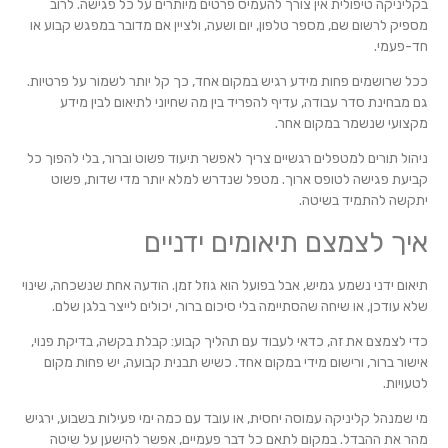
בקליניקה טיפולית אין צורך להעמיס פרטים מיותרים על כל פגישה. לרוב
מספיק לרשום שם, מספר טלפון, יום ושעה, ולציין אם מדובר במפגש קבוע או
חד-פעמי.
ככל שרושמים פחות מידע רגיש במקום אחד, כך קל יותר לשמור על פרטיות.
גם מבחינת סדר עבודה, עדיף להפריד בין מה שחיוני לתיאום לבין מידע
מקצועי שנשמר במקום אחר.
ניהול תורים למטפלים רגשיים צריך לאפשר תיעוד פשוט וברור, בלי להפוך כל
קביעת פגישה לטופס ארוך. מטפל שנדרש למלא יותר מדי שדות, פשוט
יתקשה להתמיד בשיטה.
איך לצמצם תיאומים ידניים
תיאום ידני נשמע גמיש, אבל בפועל הוא גוזל זמן. הודעה אחת שנשכחה, שינוי
שלא עודכן, או שיחה שהסתיימה בלי סיכום ברור, יכולים לייצר בלגן שלם.
כדי לצמצם את זה, כדאי לעבוד עם תהליך קבוע: קבלת בקשה, בדיקת פנוי,
אישור ברור, ורישום מידי במקום אחד. כשיש תבנית קבועה, יש פחות מקום
לטעויות.
מי שמנהל קליניקה עמוסה יחסית, או עובד עם כמה ימי פעילות בשבוע, ירגיש
מהר את ההבדל. במקום לתאם כל דבר פעמיים, אפשר להישען על שיטה