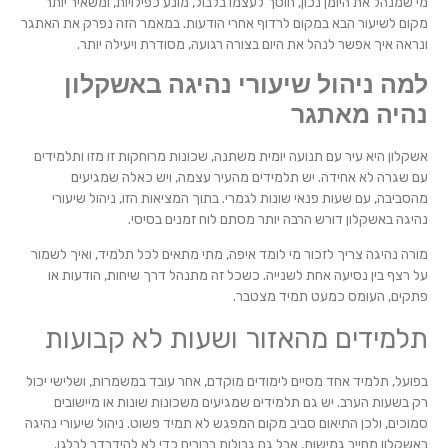
מי שמנהל את היומן נכון, חוסך לעצמו בלבול, מונע כפילויות, ומשאיר יותר
מקום לשיעור הבא במקום לרדוף אחרי הודעות. במאמר הזה נפרק את האתגר
ונראה איך אפשר לנהל את היום בצורה רגועה, מסודרת ויעילה יותר.
למה ניהול שיעורי נהיגה באשקלון
נהיה מאתגר
אשקלון היא עיר עם תנועה יומית משתנה, שכונות מרוחקות זו מזו ותלמידים
עם שגרה לא אחידה. יש תלמידים מהעיר עצמה, ויש כאלה שמגיעים
מהסביבה, עם שעות פנאי שונות לגמרי. בתוך המציאות הזו, ניהול שיעורי
נהיגה באשקלון דורש הרבה יותר מסתם לוח זמנים בסיסי.
מורה נהיגה צריך לזכור מי לומד איפה, מתי מתאים לכל תלמיד, ואיך לשמור
על רצף בין נסיעה אחת לשנייה. כשכל זה מתנהל דרך שיחות, הודעות או
פתקים, העומס כמעט תמיד מצטבר.
תלמידים מהאזור ושעות לא קבועות
בפועל, תלמיד אחד מסיים לימודים מוקדם, אחר עובד במשמרות, ושלישי יכול
רק בשעות הערב. יש גם תלמידים שמגיעים משכונות שונות או מיישובים
סמוכים, ולכן התיאום סביב מקום המפגש לא תמיד פשוט. ניהול שיעורי נהיגה
באשקלון מחייב גמישות, אבל גם גבולות ברורים כדי לא להידרדר לבלגן.