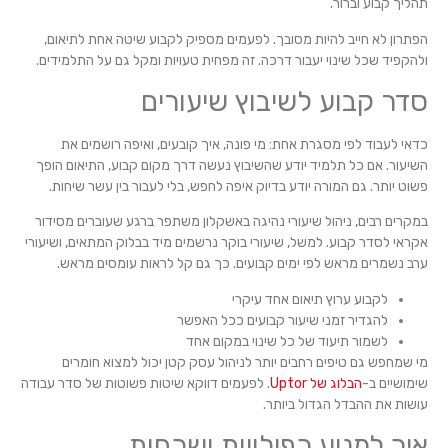
תהליך קבוע וברור.
הפתרון לא חייב להיות מסובך. לפעמים מספיק לקבוע שיטה אחת לתיאום,
ולהקפיד שכל שינוי יעבור דרכה. זה מפחית טעויות ומקל גם על התלמידים.
סדר קבוע לשיבוץ שיעורים
כדאי לעבוד לפי מסגרת אחת: מי פונה, איך קובעים, ואיפה רושמים את
השיעור. אם כל תלמיד יודע שהשיבוץ נעשה דרך מקום קבוע, התיאום הופך
פשוט יותר. גם המורה יודע בדיוק איפה לחפש, בלי לעבור בין עשר שיחות.
במקרים רבים, ניהול שיעורי נהיגה באשקלון משתפר ברגע שעוברים מסידור
אקראי לסדר קבוע. למשל, שיעורי בוקר נרשמים מיד בבלוק המתאים, ושיעורי
ערב נשמרים מראש לפי ימים קבועים. כך גם קל לראות עומסים מראש.
לקבוע ערוץ תיאום אחד עיקרי
להגדיר זמני שיעור קבועים ככל האפשר
לשמור תיעוד של כל שינוי במקום אחד
מי שמחפש גם טיפים רחבים יותר לניהול עסק קטן יכול למצוא חומרים
שימושיים ב-
הבלוג של Uptor
. לפעמים דווקא שיטות פשוטות של סדר עבודה
עושות את ההבדל הגדול ביותר.
איך למנוע כפילויות ושכחות