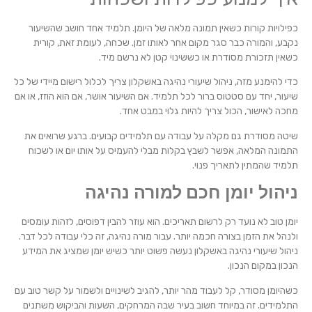
כפילויות קורות כשאין תמונה מלאה של היומן. תלמיד אחד חושב שהשיעור
נקבע, והמורה כבר סגר מקום אחר לאותו זמן. שכחה, לעומת זאת, קורית
כשאין תזכורת מסודרת או כששינוי קטן לא נרשם מיד.
כדי להימנע מזה, ניהול שיעורי נהיגה באשקלון צריך לכלול רישום מיידי של כל
שיעור, יחד עם סטטוס ברור לכל תלמיד. אם השיעור אושר, אם הוא הוזז, או אם
מחכה לאישור, הכול צריך להיות גלוי במבט אחד.
שיטה מסודרת גם מקלה על עבודה עם תלמידים קבועים. ברגע שרואים את
התמונה המלאה, אפשר לשבץ בקלות מבלי להעמיס על אותו יום או לשכוח
תלמיד שהמתין לתאריך פנוי.
ניהול יומן חכם למורה נהיגה
יומן טוב לא נועד רק לרשום תאריכים. הוא עוזר להבין דפוסים, לזהות עומסים
ולנהל את הזמן בצורה חכמה יותר. עבור מורה נהיגה, זה כלי עבודה לכל דבר.
ניהול שיעורי נהיגה באשקלון נעשה פשוט יותר כשיש יומן שמציג את המידע
הנכון במקום הנכון.
כשהיומן מסודר, קל לעבוד מהר יותר, להגיב לשינויים ולשמור על קשר טוב עם
התלמידים. זה במיוחד חשוב בעיר שבה המרחקים, השעות והביקוש משתנים