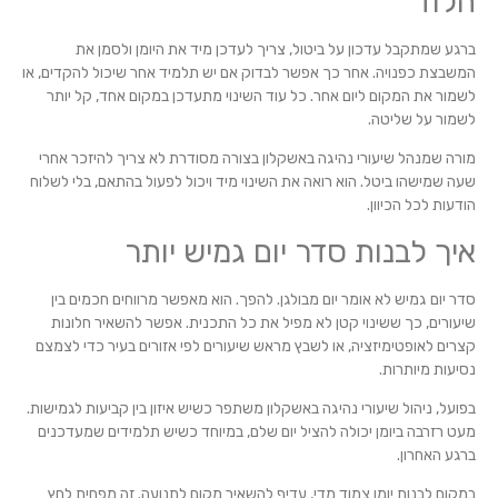
הלוז
ברגע שמתקבל עדכון על ביטול, צריך לעדכן מיד את היומן ולסמן את
המשבצת כפנויה. אחר כך אפשר לבדוק אם יש תלמיד אחר שיכול להקדים, או
לשמור את המקום ליום אחר. כל עוד השינוי מתעדכן במקום אחד, קל יותר
לשמור על שליטה.
מורה שמנהל שיעורי נהיגה באשקלון בצורה מסודרת לא צריך להיזכר אחרי
שעה שמישהו ביטל. הוא רואה את השינוי מיד ויכול לפעול בהתאם, בלי לשלוח
הודעות לכל הכיוון.
איך לבנות סדר יום גמיש יותר
סדר יום גמיש לא אומר יום מבולגן. להפך. הוא מאפשר מרווחים חכמים בין
שיעורים, כך ששינוי קטן לא מפיל את כל התכנית. אפשר להשאיר חלונות
קצרים לאופטימיזציה, או לשבץ מראש שיעורים לפי אזורים בעיר כדי לצמצם
נסיעות מיותרות.
בפועל, ניהול שיעורי נהיגה באשקלון משתפר כשיש איזון בין קביעות לגמישות.
מעט רזרבה ביומן יכולה להציל יום שלם, במיוחד כשיש תלמידים שמעדכנים
ברגע האחרון.
במקום לבנות יומן צמוד מדי, עדיף להשאיר מקום לתנועה. זה מפחית לחץ