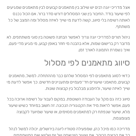
אצל מדריכי יוגה רבים יש שילוב בין מתאמנים קבועים לבין מתאמנים שמגיעים
לפי שיעור בודד. החיבור בין שני המסלולים דורש סדר ברור. אם הכול נכנס
לאותה רשימה בלי סיווג, קשה לדעת מי שייך לאיזה מסלול ומה המצב של כל
משתתף.
ניהול תורים למדריכי יוגה צריך לאפשר הבחנה פשוטה בין סוגי משתתפים. לא
מדובר רק ברישום שמות, אלא בהבנה מי חוזר באופן קבוע, מי מגיע מדי פעם,
ואיך נשמרת התמונה לאורך זמן.
סיווג מתאמנים לפי מסלול
כדאי לסווג מתאמנים לפי המסלול שלהם כבר מההתחלה. למשל, מתאמנים
קבועים, מתאמני שיעורים חד־פעמיים ומתעניינים חדשים. כך אפשר לדעת מי
שייך לאיזה שיעור, ולהימנע מבלבול בין קבוצות שונות.
סיווג כזה גם מקל על העבודה השוטפת. במקום לעבור על רשימה ארוכה בכל
פעם, אפשר לראות מיד את הקטגוריה הנכונה. זה חשוב במיוחד כשיש שיעור
מלא, שיעור שנפתח רק למתאמנים מסוימים, או שיעור שמיועד לקבוצה
מצומצמת.
מדריכה כמו מיכל כהן, שמפעילה סטודיו ליוגה בירושלים, יכולה למשל לנהל
כך את קבוצת הבוקר, את שיעור הויניאסה של יום שלישי ואת המשתתפים