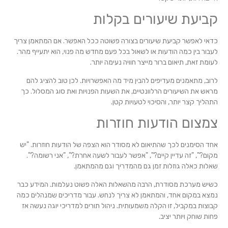
קביעת שיעורים בקלות
כדאי לאפשר קביעת שיעורים בצורה פשוטה ככל האפשר. אם המתאמן צריך
לעבור בין כמה הודעות או לשאול בכל פעם מחדש מה פנוי, הוא יתעייף מהר.
לעומת זאת, תיאום ברור מייצר חוויה נעימה יותר.
לרוב, מתאמנים מעדיפים להבין מיד מה האפשרויות. לכן טוב להציג להם
מראש את השיעורים הרלוונטיים, את השעות הפנויות ואת סוג המסלול. כך
התהליך קצר יותר, והסיכוי לטעויות קטן.
צמצום הודעות חוזרות
אחד הסימנים לכך שהתיאום לא מסודר הוא הצפה של הודעות חוזרות. "יש
מקום?", "זה עדיין קיים?", "אפשר לעבור לשעה אחרת?", "אני רשומה?".
שאלות כאלה גוזלות זמן גם מהמדריך וגם מהמתאמן.
כשיש מערכת מסודרת, הרבה מהשאלות האלה פשוט נעלמות. המידע כבר
נמצא במקום אחד, והמתאמן לא צריך לנחש. עבור מדריכים שמנהלים כמה
קבוצות במקביל, זו הקלה משמעותית. ניהול תורים למדריכי יוגה נעשה אז
פחות שוחק ויותר יציב.