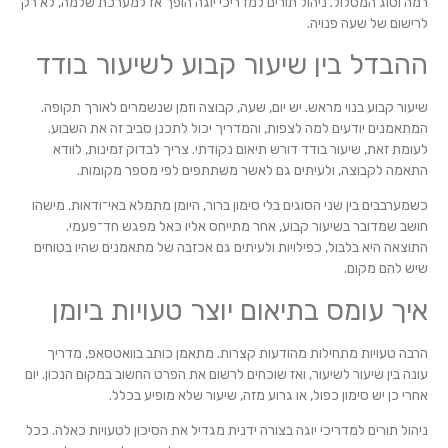
רמה וסוג המסלול. ניהול תורים למדריכי יוגה הופך אז למערכת שלמה, לא רק
לרישום של שעה פנויה.
ההבדל בין שיעור קבוע לשיעור בודד
שיעור קבוע בנוי מראש. יש יום, שעה, קבוצה וזמן שנשמרים לאורך תקופה.
המתאמנים יודעים למה לצפות, והמדריך יכול לתכנן סביב זה את השבוע.
לעומת זאת, שיעור בודד דורש תיאום נקודתי. צריך לבדוק זמינות, לוודא
התאמה לקבוצה, ולעיתים גם לאשר משתתפים לפי מספר מקומות.
כשמערבבים בין שני הסוגים בלי סימון ברור, היומן מתמלא באי־ודאות. מישהו
חושב שמדובר בשיעור קבוע, אחר מתייחס אליו כאל מפגש חד־פעמי.
התוצאה היא בלבול, כפילויות ולעיתים גם אכזבה של מתאמנים שהיו בטוחים
שיש להם מקום.
איך עומס בתיאום יוצר טעויות ביומן
הרבה טעויות מתחילות מהודעות קצרות. מתאמן כותב בוואטסאפ, מדריך
עונה בין שיעור לשיעור, ואז שוכחים לרשום את הפרט החשוב במקום הנכון. יום
אחרי כן יש סימון כפול, או גרוע מזה, שיעור שלא מופיע בכלל.
ניהול תורים למדריכי יוגה בצורה ידנית מגדיל את הסיכון לטעויות כאלה. ככל