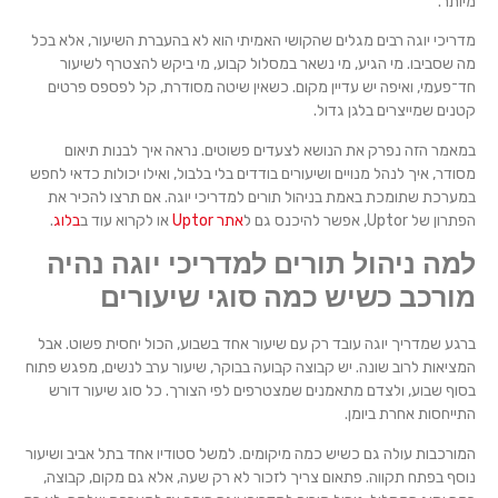
מיותר.
מדריכי יוגה רבים מגלים שהקושי האמיתי הוא לא בהעברת השיעור, אלא בכל
מה שסביבו. מי הגיע, מי נשאר במסלול קבוע, מי ביקש להצטרף לשיעור
חד־פעמי, ואיפה יש עדיין מקום. כשאין שיטה מסודרת, קל לפספס פרטים
קטנים שמייצרים בלגן גדול.
במאמר הזה נפרק את הנושא לצעדים פשוטים. נראה איך לבנות תיאום
מסודר, איך לנהל מנויים ושיעורים בודדים בלי בלבול, ואילו יכולות כדאי לחפש
במערכת שתומכת באמת בניהול תורים למדריכי יוגה. אם תרצו להכיר את
הפתרון של Uptor, אפשר להיכנס גם ל
אתר Uptor
או לקרוא עוד ב
בלוג
.
למה ניהול תורים למדריכי יוגה נהיה
מורכב כשיש כמה סוגי שיעורים
ברגע שמדריך יוגה עובד רק עם שיעור אחד בשבוע, הכול יחסית פשוט. אבל
המציאות לרוב שונה. יש קבוצה קבועה בבוקר, שיעור ערב לנשים, מפגש פתוח
בסוף שבוע, ולצדם מתאמנים שמצטרפים לפי הצורך. כל סוג שיעור דורש
התייחסות אחרת ביומן.
המורכבות עולה גם כשיש כמה מיקומים. למשל סטודיו אחד בתל אביב ושיעור
נוסף בפתח תקווה. פתאום צריך לזכור לא רק שעה, אלא גם מקום, קבוצה,