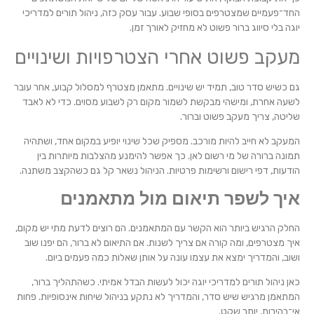
החד־פעמיים שמצטרפים בסופי שבוע. עבור עסק כזה, ניהול תורים למדריכי
יוגה בלי סיווג ברור פשוט לא מחזיק לאורך זמן.
מעקב פשוט אחרי הצטרפויות ושינויים
גם כשיש סדר טוב, תמיד יש שינויים. מתאמן מצטרף למסלול קבוע, אחר עובר
לשעה אחרת, ומישהי מבקשת לשמור מקום רק לשבוע מסוים. כדי לא לאבד
שליטה, צריך מעקב פשוט וברור.
המעקב לא חייב להיות מורכב. מספיק שכל שינוי יופיע במקום אחד, ושתהיה
תמונה ברורה של מי רשום לאן. כך אפשר להימנע מהצלבות מיותרות בין
הודעות, דפי רישום ורשימות פרטיות. הניהול נשאר קל גם כשהקצב משתנה.
איך לשפר תיאום מול מתאמנים
החלק הרגיש ביותר הוא הקשר עם המתאמנים. הם רוצים לדעת מתי יש מקום,
איך מצטרפים, ומה קורה אם צריך לשנות. אם התיאום לא ברור, הם יפנו שוב
ושוב, והמדריך ימצא את עצמו עונה על אותן שאלות כמה פעמים ביום.
כאן ניהול תורים למדריכי יוגה יכול לעשות הבדל אמיתי. כשהתהליך ברור,
המתאמן מרגיש שיש סדר, והמדריך לא נתקע בניהול שיחות אינסופיות. פחות
אי־בהירות, יותר שקט.