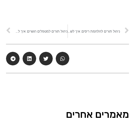
ניהול תורים להלחמת ריסים: איך לשמור על יומן מסודר ותזכורות קבועות
ניהול תורים למטפלים רגשיים: איך לשמור על יומן מסודר, פגישות קבועות וממתינים בלי בלגן
מאמרים אחרים