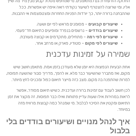
החלוקה הזו עוזרת גם למתאמנים. מי שמחפש מסלול קבוע מבין מיד מה שייך
אליו, ומי שרוצה להצטרף לשיעור נקודתי רואה איפה יש אפשרות. ככל
שההבחנה ברורה יותר, כך יורדות הפניות החוזרות ומצטמצמות אי ההבנות.
שיעורים קבועים
– מסומנים מראש לפי יום ושעה.
שיעורים בודדים
– נרשמים בנפרד ומופיעים כתיאום חד־פעמי.
שיעורים לפי רמה
– מתחילים, מתקדמים או קבוצה מעורבת.
שיעורים לפי מקום
– סטודיו, פארק או מרחב אחר.
שמירה על זמינות עדכנית
אחת הבעיות הנפוצות היא יומן שלא מעודכן בזמן אמת. מתאמן חושב שיש
מקום, ואז מתברר שהשיעור כבר מלא. או להפך, מדריך סבור שהשעה תפוסה,
למרות שהתפנה בה מקום. מצב כזה מייצר תיאום כפול ומכניס לחץ מיותר.
לכן חשוב לעבוד עם זמינות ברורה ועדכנית. כשיש תיאום מסודר, אפשר
לראות במהירות אילו שעות עדיין פתוחות ואילו כבר תפוסות. זה מקצר את זמן
התיאום ומקטין את הסיכוי לבלבול. מי שמנהל כמה קבוצות מרוויח מזה
במיוחד.
איך לנהל מנויים ושיעורים בודדים בלי
בלבול