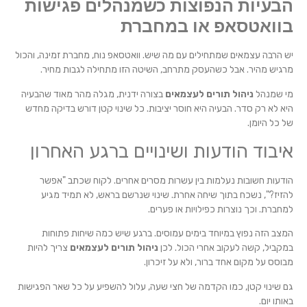
הבעיות הנפוצות כשמנהלים פגישות
בוואטסאפ או במחברת
יש הרבה עצמאים שמתחילים עם מה שיש. וואטסאפ נוח, מחברת זמינה, והכול
מרגיש מהיר. אבל כשהעסק מתרחב, השיטה הזו מתחילה לגבות מחיר.
מי שמנהל
ניהול תורים לעצמאים
בצורה ידנית, מגלה מהר מאוד שהבעיה
היא לא רק סדר. הבעיה היא חוסר יציבות. כל שינוי קטן דורש בדיקה מחדש
של כל היומן.
איבוד הודעות ושינויים ברגע האחרון
הודעות חשובות נעלמות בין עשרות מסרים אחרים. לקוח שכתב "אפשר
להזיז?", נשכח בתוך שיחה אחרת. שינוי שנרשם בראש, לא תמיד מגיע
למחברת. וכך נוצרות כפילויות או פערים.
המצב הזה נפוץ במיוחד בימים עמוסים. ברגע שיש כמה שיחות פתוחות
במקביל, קשה לעקוב אחרי הכול. לכן
ניהול תורים לעצמאים
צריך להיות
מבוסס על מקום אחד ברור, ולא על זיכרון.
גם שינוי קטן, כמו הקדמה של חצי שעה, עלול להשפיע על כל שאר הפגישות
באותו יום.