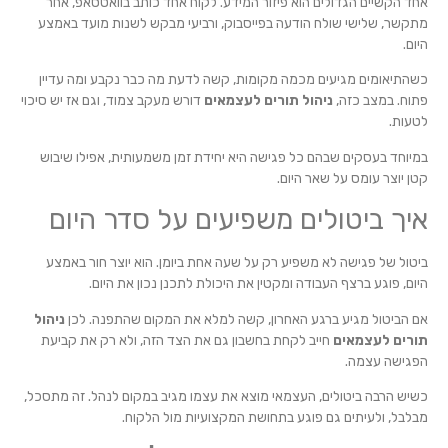
אחד הקשיים הגדולים הוא פיזור המידע. לקוח אחד כותב בוואטסאפ, אחר
מתקשר, שלישי שולח הודעה בפייסבוק, ורביעי מבקש לשנות מועד באמצע
היום.
כשהתיאומים מגיעים מכמה מקומות, קשה לדעת מה כבר נקבע ומה עדיין
פתוח. במצב כזה,
ניהול תורים לעצמאים
דורש מעקב צמוד, וגם אז יש סיכוי
לטעות.
במיוחד בעסקים שבהם כל פגישה היא יחידת זמן משמעותית, אפילו שיבוש
קטן יוצר עומס על שאר היום.
איך ביטולים משפיעים על סדר היום
ביטול של פגישה לא משפיע רק על שעה אחת ביומן. הוא יוצר חור באמצע
היום, פוגע ברצף העבודה ומקטין את היכולת לתכנן נכון את היום.
אם הביטול מגיע ברגע האחרון, קשה למלא את המקום שהתפנה. לכן
ניהול
תורים לעצמאים
חייב לקחת בחשבון גם את הצד הזה, ולא רק את קביעת
הפגישה עצמה.
כשיש הרבה ביטולים, העצמאי מוצא את עצמו מגיב במקום לנהל. זה מתסכל,
מבלבל, ולעיתים גם פוגע בתחושת המקצועיות מול הלקוח.