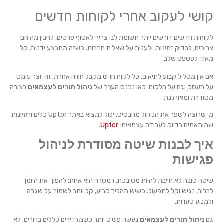
קושי לעקוב אחרי לקוחות חדשים
לקוחות חדשים דורשים יותר תשומת לב. צריך לאסוף פרטים, להבין מה הם
צריכים, לבדוק זמינות, ולענות על שאלות חוזרות. כשזה מתבצע ידנית, קל
מאוד לפספס שלב.
אם אין מסלול קבוע לתיאום, כל לקוח חדש מקבל חוויה אחרת. זה יוצר עומס
על העסק וגם על הלקוח. כאן נכנס הערך של
ניהול תורים לעצמאים
בצורה
מסודרת ומאורגנת.
מי שרוצה לשפר את הניהול מהבסיס, יכול למצוא באתר Uptor כלים ורעיונות
שמותאמים בדיוק לעבודה עצמאית:
Uptor
.
איך לבנות שיטה מסודרת לניהול
פגישות
שיטה טובה לא חייבת להיות מסובכת. המטרה היא אחת: להפוך את היומן
לברור, נגיש וקל לתפעול. כשיש תהליך קבוע, קל יותר לשמור על שגרה
ולמנוע טעויות.
גם
ניהול תורים לעצמאים
נעשה פשוט יותר כשמגדירים כללים ברורים. לא