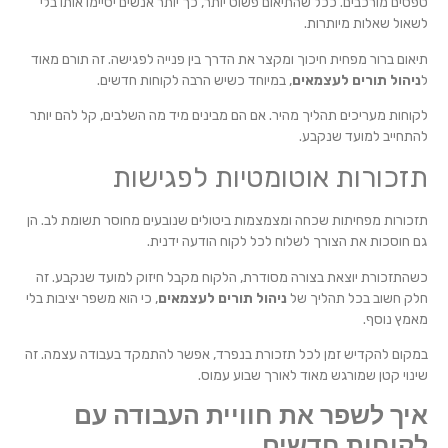
טפסים מורכבים. ככל שהתיאום פשוט יותר, כך יותר אנשים יסיימו אותו בלי
לשאול שאלות מיותרות.
תיאום ברור מפחית חיכוך ומקצר את הדרך בין פנייה לפגישה. זה תורם מאוד
ל
ניהול תורים לעצמאים
, במיוחד כשיש הרבה לקוחות חדשים.
לקוחות מעריכים תהליך מהיר. אם הם מבינים מיד מה השלבים, קל להם יותר
להתחייב למועד שנקבע.
תזכורות אוטומטיות לפגישות
תזכורות מפחיתות שכחה ומצמצמות ביטולים שנובעים מחוסר תשומת לב. הן
גם חוסכות את הצורך לשלוח לכל לקוח הודעה ידנית.
כשהתזכורת יוצאת בצורה מסודרת, הלקוח מקבל חיזוק למועד שנקבע. זה
חלק חשוב בכל תהליך של
ניהול תורים לעצמאים
, כי הוא משפר יציבות בלי
מאמץ נוסף.
במקום להקדיש זמן לכל תזכורת בנפרד, אפשר להתמקד בעבודה עצמה. זה
שינוי קטן שמורגש מאוד לאורך שבוע עמוס.
איך לשפר את חוויית העבודה עם
לקוחות חדשים