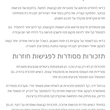
כדאי להחליט מראש על מסגרות זמן קבועות. למשל, בלוקים של פגישות
בבוקר, הפסקה קצרה, ואז בלוק נוסף אחר הצהריים. תבנית כזו מפחיתה
חורים אקראיים ומקלה על תכנון השבוע.
אם מטופלים יודעים מראש מהן השעות הקבועות, קל להם יותר להתמיד. גם
למטפל קל יותר לזהות מקום פנוי ולשבץ פגישה בלי להזיז חצי יום עבודה.
כדאי גם לשמור על עקביות בין ימות השבוע. כשכל יום נראה אחרת, יותר קשה
לעקוב אחרי השינויים. תבנית קבועה נותנת בסיס יציב לשגרה.
תזכורות מסודרות לפגישות חוזרות
תזכורות הן לא רק עניין טכני. הן מצמצמות ביטולים שנובעים משכחה
ומורידות את העומס מהצוות או מהמטפל עצמו. כשיש תזכורת ברורה, גם
המטופל וגם המטפל מגיעים מוכנים יותר.
בניהול ידני, קל לפספס תזכורות או לשלוח אותן מאוחר מדי. מערכת מסודרת
מאפשרת לעקוב אחרי פגישות חוזרות בלי להסתמך על זיכרון. זה משפר את
הדיוק, וגם מחזק את התחושה שהקליניקה מתנהלת ברצינות.
במיוחד כשיש סדרת פגישות ארוכה, תזכורות קבועות שומרות על רצף. הן גם
עוזרות למנוע מצב שבו שבוע שלם מתערער בגלל פגישה אחת שנשכחה.