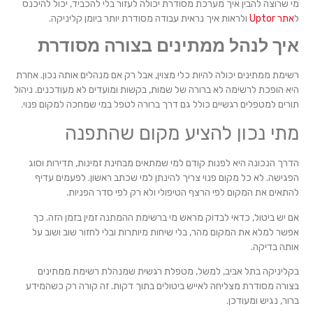
מי שרוצה להבין איך מערכת מסודרת יכולה לעזור בלי להכביד, יכול להיכנס
ל
אתר Uptor
ולראות איך נראית עבודה מסודרת יותר ביומן קליניקה.
איך לנהל ממתינים בצורה מסודרת
רשימת ממתינים יכולה להיות כלי מצוין, אבל רק אם מנהלים אותה נכון. אחרת
היא הופכת לרשימה לא ברורה של שמות, בקשות ומועדים לא מעודכנים. ניהול
תורים למטפלים רגשיים כולל גם דרך ברורה לטפל במי שמחכה למקום פנוי.
מתי נכון להציע מקום שהתפנה
הדרך הנכונה היא לפנות קודם למי שמתאים מבחינת זמינות, תדירות וסוג
הפגישה. לא כל מקום פנוי צריך להינתן למי שכתב ראשון. לפעמים עדיף
להתאים את המקום לפי הרצף הטיפולי ולא רק לפי סדר הפניות.
אם יש ביטול, כדאי לבדוק מראש מי ברשימת ההמתנה זמין בזמן הזה. כך
אפשר למלא את המקום מהר, בלי שיחות מיותרות ובלי לחזור שוב ושוב על
אותה בדיקה.
בקליניקה בתל אביב, למשל, מטפלת רגשית שמנהלת רשימת ממתינים
בצורה מסודרת מצליחה לאייש ביטולים בתוך דקות. זה קורה רק כשהמידע
ברור, נגיש ומעודכן.