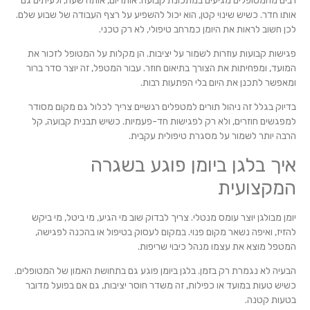
רבים מהמטופלים מגיעים במתכונת קבועה. אותו יום, אותה שעה, ולעיתים גם
אותו חדר. כשיש שינוי קטן, הוא יכול להשפיע על רצף העבודה של שבוע שלם.
לכן חשוב לראות את היומן כמרחב טיפולי, לא רק טכני.
פגישות קבועות עוזרות לשמור על יציבות. הן מקלות על המטופל לזכור את
המועד, ומפחיתות את הצורך בתיאום חוזר. עבור המטפל, זה יוצר סדר ברור
ומאפשר לתכנן את היום בלי הפתעות רבות.
בדיוק בגלל זה ניהול תורים למטפלים רגשיים צריך לכלול גם מקום מסודר
למפגשים חוזרים, ולא רק לפגישות חד-פעמיות. כשיש תבנית קבועה, קל
הרבה יותר לשמור על מסגרת טיפולית עקבית.
איך בלגן ביומן פוגע בשגרה
המקצועית
יומן מבולגן יוצר עומס מנטלי. צריך לבדוק שוב מי הגיע, מי ביטל, מי ביקש
להזיז, ואיפה נשאר מקום פנוי. במקום לעסוק בטיפול או בהכנה לפגישה,
המטפל מוצא את עצמו מנהל כיבוי שריפות.
הבעיה לא נגמרת רק בזמן. בלגן ביומן פוגע גם בתחושת האמון של המטופלים.
כשיש טעות במועד או כפילות, זה משדר חוסר יציבות, גם אם בפועל מדובר
בטעות קטנה.