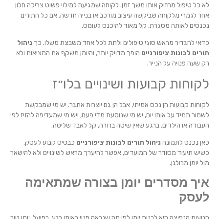
לא כל טיפול מחזיק אותו משך זמן. לקוחה שמגיעה למילוי פשוט צריכה חלון
אחר לגמרי מלקוחה שביקשה עיצוב מורכב או בנייה חדשה. אם כל התורים
נכנסים לאותה מסגרת, קל מאוד להיכנס לעומס.
כדאי להגדיר מראש סוגי טיפולים ולתת לכל אחד משבצת משלו. כך
ניהול
תורים לבונות ציפורניים
הופך מדויק יותר, והיומן משקף את המציאות ולא
רק שעה פנויה על הנייר.
לקוחות קבועות ושינויים בלו״ז
לקוחות קבועות הן נכס אמיתי, אבל הן גם יוצרות אתגר. יש מי שמבקשת
לשמור תמיד על אותו יום, יש מי שנוסעת מדי פעם, ויש מי שמעדיפה להזיז לפי
העבודה או הילדים. ברגע שאין שיטה ברורה, קל לאבד שליטה.
כאן נכנס לתמונה
ניהול תורים לבונות ציפורניים
כבסיס קבוע לעסק.
כשיש תיעוד מסודר של המועדים, אפשר להיערך מראש לשינויים ולא להישאר
מול יומן מבולגן.
איך מסדרים יומן בצורה שמתאימה
לעסק
הטעות הנפוצה היא לבנות יומן לפי מה שנראה פנוי באותו רגע. בפועל, יומן טוב