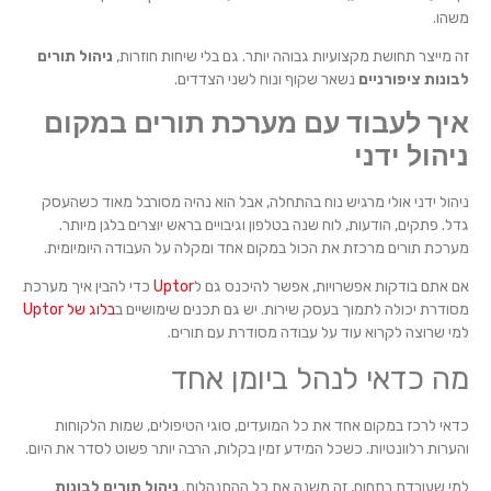
משהו.
זה מייצר תחושת מקצועיות גבוהה יותר. גם בלי שיחות חוזרות,
ניהול תורים
לבונות ציפורניים
נשאר שקוף ונוח לשני הצדדים.
איך לעבוד עם מערכת תורים במקום
ניהול ידני
ניהול ידני אולי מרגיש נוח בהתחלה, אבל הוא נהיה מסורבל מאוד כשהעסק
גדל. פתקים, הודעות, לוח שנה בטלפון וגיבויים בראש יוצרים בלגן מיותר.
מערכת תורים מרכזת את הכול במקום אחד ומקלה על העבודה היומיומית.
אם אתם בודקות אפשרויות, אפשר להיכנס גם ל
Uptor
כדי להבין איך מערכת
מסודרת יכולה לתמוך בעסק שירות. יש גם תכנים שימושיים ב
בלוג של Uptor
למי שרוצה לקרוא עוד על עבודה מסודרת עם תורים.
מה כדאי לנהל ביומן אחד
כדאי לרכז במקום אחד את כל המועדים, סוגי הטיפולים, שמות הלקוחות
והערות רלוונטיות. כשכל המידע זמין בקלות, הרבה יותר פשוט לסדר את היום.
למי שעובדת בתחום, זה משנה את כל ההתנהלות.
ניהול תורים לבונות