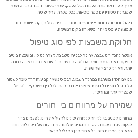
צריך לשרת את צורת העבודה של העסק. יש מי שעובדת לבד מהבית, ויש מי
שמנהלת סטודיו עם כמה כיסאות. בכל מקרה, צריך שיטה.
ניהול תורים לבונות ציפורניים
מתחיל בבחירה של חלוקה פשוטה, כזו
שמונעת עומס מיותר ומשאירה מקום לנשימה.
חלוקת משבצות לפי סוג טיפול
אפשר להגדיר משבצת ארוכה לבנייה, משבצת קצרה למילוי, ומשבצת ביניים
לתיקונים או להסרת חומר. החלוקה הזו עוזרת לראות את היום בצורה ברורה
יותר, ולא רק כרצף של שעות.
גם אם הלו״ז משתנה במהלך השבוע, הבסיס נשאר קבוע. זו דרך טובה לשמור
על
ניהול תורים לבונות ציפורניים
בלי להתבלבל בין טיפול קצר לטיפול
שמצריך יותר זמן וריכוז.
שמירה על מרווחים בין תורים
מרווחים קטנים בין לקוחה ללקוחה יכולים להציל את היום. לפעמים צריך
לנקות עמדת עבודה, לסדר חומרים או לתת כמה דקות של ריכוז לפני התור
הבא. בלי המרווח הזה, כל איחור קטן מתגלגל הלאה.