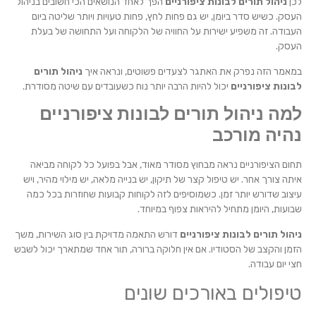
לכן
ניהול תורים לבונות ציפורניים
הפך לאחד הנושאים הכי חשובים בניהול
העסק. כשיש סדר ביומן, יש גם פחות לחץ, פחות טעויות ויותר שליטה ביום
העבודה. זה משפיע ישירות על החוויה של הלקוחה ועל התחושה של בעלת
העסק.
במאמר הזה נפרק את האתגר לצעדים פשוטים, ונראה איך
ניהול תורים
לבונות ציפורניים
יכול להיות הרבה יותר נוח כשעובדים עם שיטה מסודרת.
למה ניהול תורים לבונות ציפורניים
נהיה מורכב
תחום הציפורניים נראה מבחוץ מסודר מאוד, אבל בפועל כל לקוחה מביאה
איתה צורך אחר. יש טיפול קצר של תיקון, יש בנייה מלאה, יש מילוי מהיר, ויש
עיצוב שדורש יותר זמן. כשמוסיפים לזה לקוחות קבועות שחוזרות בכל כמה
שבועות, היומן מתחיל להיראות צפוף במיוחד.
ניהול תורים לבונות ציפורניים
דורש התאמה מדויקת בין סוג השירות, משך
הזמן והקצב של הסטודיו. אם אין חלוקה ברורה, תור אחד שמתארך יכול לשבש
חצי יום עבודה.
טיפולים באורכים שונים