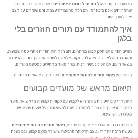
מי שעובדת עם
ניהול תורים לבונות ציפורניים
בצורה מסודרת, מבינה
שהמרווחים אינם בזבוז זמן. הם חלק מהעבודה עצמה, והם שומרים על קצב
יציב לאורך היום.
איך להתמודד עם תורים חוזרים בלי
בלגן
תורים חוזרים הם חלק קבוע מהתחום. רוב הלקוחות חוזרות אחרי כמה שבועות,
והאתגר הוא לא רק למצוא להן מקום, אלא גם לשמור על רצף נוח שלא יפגע
בשאר היומן. אם הכול נעשה ידנית, מהר מאוד מתחילים לפספס מועדים.
בדיוק כאן
ניהול תורים לבונות ציפורניים
חוסך הרבה תיאומים מיותרים.
תיאום מראש של מועדים קבועים
אחת הדרכים היעילות ביותר היא לקבוע עם לקוחות קבועות מראש את מועד
הביקור הבא. כך לא צריך לחזור כל פעם למשא ומתן על שעות וימים. יש
מסגרת, ויש יציבות.
כשיומן נבנה מראש סביב מועדים חוזרים,
ניהול תורים לבונות ציפורניים
נעשה הרבה יותר רגוע. גם הלקוחה מרגישה שיש לה מקום קבוע, וגם בעלת
העסק יודעת למה לצפות.