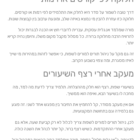
דרך טובה לשמור על סדר היא לחלק את התלמידים לפי רמות או קורסים.
חלוקה כזו עוזרת להבין מי נמצא באיזה שלב, ומונעת ערבוב בין קבוצות שונות.
מורה שמלמד אנגלית עסקית, עברית לדוברי חוץ או הכנה לבגרות יכול
להרוויח הרבה מחלוקה ברורה. כל מסלול מקבל מקום משלו, והיומן נהיה קריא
יותר.
זה גם מקל על ניהול תורים למורים לשפות, כי אפשר לזהות במהירות מי שייך
לאיזו מסגרת, ומה צפוי בשבוע הקרוב.
מעקב אחרי רצף השיעורים
בשיעורי שפות, רצף הוא חלק מההצלחה. תלמיד צריך לדעת מה למד, מה
מחכה לו בשיעור הבא, ואיפה הוא ממשיך.
אם אין מעקב מסודר, קל להחמיץ את החיבור בין מפגש אחד לשני. זה פוגע
גם בלמידה וגם בתחושת המקצועיות.
לכן, ניהול תורים למורים לשפות צריך לכלול לא רק קביעת שעה, אלא גם
מעקב אחרי ההתקדמות. כשיש רצף ברור, קל יותר לנהל את השנה כולה.
לדוגמה, ב"אנגלית פלוס" בחיפה, מורה שמלמד כמה קבוצות במקביל יכול