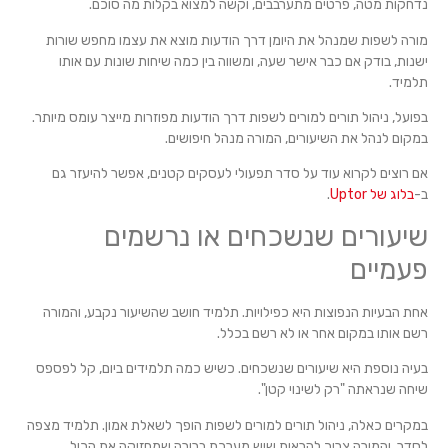
נדחקות מטה, פרטים מתערבבים, וקשה למצוא בקלות מה סוכם.
מורה לשפות שמנהל את היומן דרך הודעות מוצא את עצמו מחפש שורות
ישנות, בודק אם כבר אישר שעה, ומשווה בין כמה שיחות שונות עם אותו
תלמיד.
בפועל, ניהול תורים למורים לשפות דרך הודעות מפוזרות מייצר עומס מיותר.
במקום לנהל את השיעורים, המורה מנהל חיפושים.
אם רוצים לקרוא עוד על סדר תפעולי לעסקים קטנים, אפשר להיעזר גם
ב-
בלוג של Uptor
.
שיעורים שנשכחים או נרשמים
פעמיים
אחת הבעיות הנפוצות היא כפילויות. תלמיד חושב שהשיעור נקבע, והמורה
רשם אותו במקום אחר או לא רשם בכלל.
בעיה נוספת היא שיעורים שנשכחים. כשיש כמה תלמידים ביום, קל לפספס
שיחה שנראתה "רק לשינוי קטן".
במקרים כאלה, ניהול תורים למורים לשפות הופך לשאלת אמון. תלמיד מצפה
לסדר, והמורה צריך להראות שיש מערכת ברורה שמחזיקה את הכול.