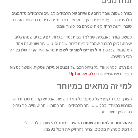
ומזדמנים
מורה לשפות עובד לרוב עם שילוב של תלמידים קבועים ותלמידים מזדמנים.
תלמידים קבועים צריכים רצף, ותלמידים מזדמנים צריכים גמישות. מערכת
טובה יודעת להחזיק את שניהם בלי ליצור עומס.
למשל, מורה לאנגלית שמלמד גם תלמידי בגרות וגם עובדים שמתרגלים
שיחה, זקוק למבנה שמבדיל בין תדירות שונה וסוגי שיעור שונים. זה אחד
המקומות שבהם
ניהול תורים למורים לשפות
מראה את הערך שלו בצורה
הכי מוחשית.
אם תרצו לקרוא עוד על ניהול חכם של זמנים ופעילות עסקית, אפשר למצוא
רעיונות שימושיים גם ב
בלוג של Uptor
.
למי זה מתאים במיוחד
הצורך בסדר קיים אצל כמעט כל מורה לשפות, אבל יש קהלים שבהם הוא
מורגש במיוחד. ככל שיש יותר תלמידים, יותר רמות, ויותר שינויים, כך ניהול
נכון הופך חיוני יותר.
ניהול תורים למורים לשפות
מתאים במיוחד למי שעובד לבד, בלי
אדמיניסטרציה מסביב, וצריך להחזיק את הכול בעצמו.