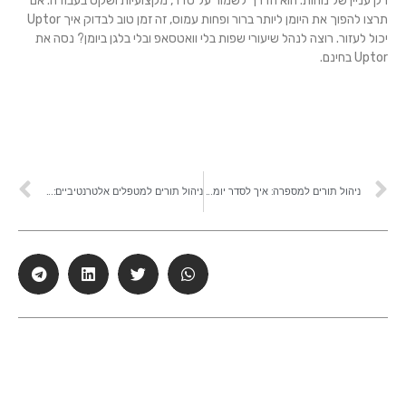
רק עניין של נוחות. הוא הדרך לשמור על סדר, מקצועיות ושקט בעבודה. אם
תרצו להפוך את היומן ליותר ברור ופחות עמוס, זה זמן טוב לבדוק איך Uptor
יכול לעזור. רוצה לנהל שיעורי שפות בלי וואטסאפ ובלי בלגן ביומן? נסה את
Uptor בחינם.
ניהול תורים למספרה: איך לסדר יומן, לצמצם ביטולים ולמנוע בלגן
ניהול תורים למטפלים אלטרנטיביים: איך לסדר יומן, סוגי טיפולים ותיאום בלי בלאגן