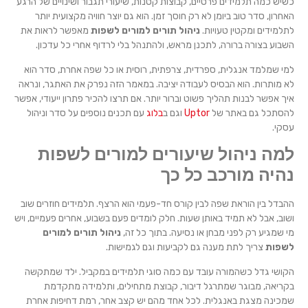
כשיש כמה תלמידים פרטיים, קבוצות קטנות, שיעורי תגבור ושינויים של הרגע
האחרון, סדר טוב ביומן לא רק חוסך זמן. הוא גם יוצר חוויה מקצועית יותר
לתלמידים ומקטין טעויות.
ניהול תורים למורים לשפות
מאפשר לראות את
השבוע בצורה ברורה, לתכנן מראש, ולהתנהל בלי לרדוף אחרי כל עדכון.
למי שמלמד אנגלית, ספרדית, צרפתית, רוסית או כל שפה אחרת, סדר הוא
לא מותרות. הוא הבסיס לעבודה יציבה. במאמר הזה נפרק את האתגר, ונראה
איך אפשר לבנות תהליך פשוט וברור יותר. אם תרצו להכיר פתרון ייעודי, אפשר
להסתכל גם באתר של
Uptor
וגם ב
בלוג
עם תכנים נוספים על סדר וניהול
עסקי.
למה ניהול שיעורים למורים לשפות
נהיה מורכב כל כך
ההבדל בין הוראת שפה לבין קורס חד-פעמי הוא הרצף. תלמידים חוזרים שוב
ושוב, אבל לא תמיד באותן שעות. חלק לומדים פעם בשבוע, אחרים פעמיים, ויש
מי שמגיע רק לפני מבחן או נסיעה. בתוך כל זה,
ניהול תורים למורים
לשפות
צריך לתת מענה גם לקביעות וגם לגמישות.
הקושי גדל כשהמורה עובד עם כמה סוגי תלמידים במקביל. ילד שמתקשה
בקריאה, מבוגר שמתרגל דיבור, קבוצת מתחילים, ותלמידה מתקדמת
שמכינה מצגת באנגלית. לכל אחד מהם יש קצב אחר, רמת דחיפות אחרת