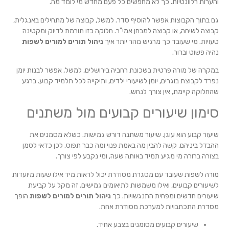
והערות רלוונטיות. כך לא מחפשים כל פעם מחדש מי לומד מה.
גם בתוך הקבוצות אפשר להוסיף סדר. למשל, קבוצה של מתחילים באנגלית,
קבוצה לשיחה, או קבוצה למבחן אמי"ר. חלוקה כזו תורמת לדיוק ומקטינה
טעויות. מי שעובד כך מרגיש מהר יותר איך
ניהול תורים למורים לשפות
נהיה פשוט וברור.
במקרה של מורה פרטית בשכונת רחביה בירושלים, למשל, אפשר לבנות יומן
נפרד לקבוצת בוגרים, יומן לשיעורי ילדים, ותיקייה לכל תלמיד קבוע. ברגע
שהחלוקה קיימת, אין צורך לנחש.
סימון שיעורים קבועים מול משתנים
שיעור קבוע הוא עוגן. שיעור משתנה דורש גמישות. כשלא מסמנים את
ההבדל ביניהם, קשה להבין מה באמת פנוי ומה כבר תפוס. לכן כדאי לסמן
בצורה ברורה מי מגיע תמיד באותה שעה, ומי נקבע לפי צורך.
מורה לשפות שעובד עם מסגרת מסודרת יכול לראות מיד אילו שעות מיועדות
לשיעורים קבועים, ואילו משמשות לתיאומים גמישים. זה מקל על קביעת
שיעורים חדשים ומפחית התנגשויות. כך
ניהול תורים למורים לשפות
הופך
מסדרת התכתבויות למערכת מסודרת אחת.
שיעורים קבועים מסומנים בצבע אחיד.