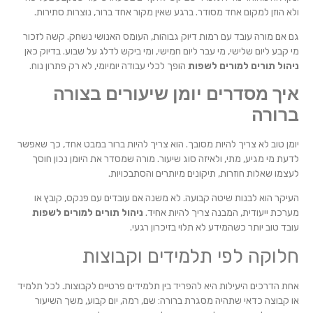
ולא הוזן למקום אחד מסודר. ברגע שאין מקור אחד ברור, נוצרות סתירות.
גם אם מורה עובד עם רמות דיוק גבוהות, העומס האנושי נשחק. קשה לזכור
מי קבע ליום שלישי, מי עבר ליום חמישי, ומי ביקש לדלג על שבוע. בדיוק כאן
ניהול תורים למורים לשפות
הופך לכלי עבודה יומיומי, לא רק פתרון נוח.
איך מסדרים יומן שיעורים בצורה
ברורה
יומן טוב לא צריך להיות מסובך. הוא צריך להיות ברור במבט אחד, כך שאפשר
לדעת מי מגיע, מתי, ולאיזה סוג שיעור. מורה שמסדר את היומן נכון חוסך
לעצמו שאלות חוזרות, תיקונים מיותרים והסתבכויות.
העיקר הוא לבנות שיטה קבועה. לא משנה אם עובדים עם פנקס, קובץ או
מערכת ייעודית, המבנה צריך להיות אחיד.
ניהול תורים למורים לשפות
עובד טוב יותר כשהמידע לא תלוי בזיכרון רגעי.
חלוקה לפי תלמידים וקבוצות
אחת הדרכים היעילות היא להפריד בין תלמידים פרטיים לקבוצות. לכל תלמיד
או קבוצה כדאי שתהיה מסגרת ברורה: שם, רמה, יום קבוע, משך השיעור