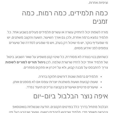
וציפיות אחרות.
כמה תלמידים, כמה רמות, כמה
זמנים
מורה לשפות יכול להחזיק עשרה או עשרים תלמידים פעילים בשבוע אחד. כל
תלמיד נמצא ברמה אחרת, ולכן גם אורך השיעור, השעה והקצב משתנים. יש
מי שמעדיף בוקר, יש מי שיכול רק בערב, ויש מי שמגיע לסדרה של שיעורים
צפופים לפני אירוע מסוים.
כשהיומן בנוי בצורה לא מסודרת, כל שינוי קטן משפיע על שאר השבוע. ביטול
של תלמיד אחד יכול להזיז שרשרת שלמה. לכן
ניהול תורים למורים לשפות
צריך להתבסס על מבנה קבוע, ולא על זיכרון או פתקים מפוזרים.
תלמידים ברמות שונות דורשים חלוקה ברורה.
שעות קבועות ושעות משתנות יוצרות עומס אם לא מסמנים אותן.
שיעורים פרטיים ושיעורים בקבוצה צריכים תיעוד נפרד.
איפה נוצר הבלבול ביום-יום
הבלבול מתחיל בדרך כלל בפרטים הקטנים. הודעה שנשלחה בוואטסאפ
ונקראה מאוחר מדי. תלמיד שביקש להקדים בשעה. שיעור שנקבע בעל פה