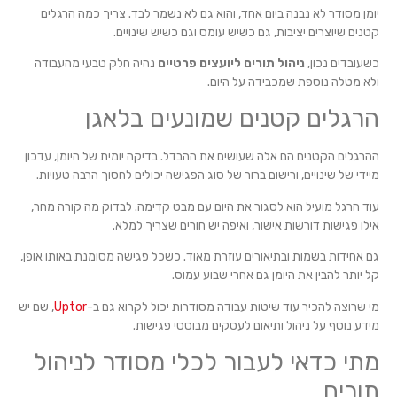
יומן מסודר לא נבנה ביום אחד, והוא גם לא נשמר לבד. צריך כמה הרגלים
קטנים שיוצרים יציבות, גם כשיש עומס וגם כשיש שינויים.
כשעובדים נכון,
ניהול תורים ליועצים פרטיים
נהיה חלק טבעי מהעבודה
ולא מטלה נוספת שמכבידה על היום.
הרגלים קטנים שמונעים בלאגן
ההרגלים הקטנים הם אלה שעושים את ההבדל. בדיקה יומית של היומן, עדכון
מיידי של שינויים, ורישום ברור של סוג הפגישה יכולים לחסוך הרבה טעויות.
עוד הרגל מועיל הוא לסגור את היום עם מבט קדימה. לבדוק מה קורה מחר,
אילו פגישות דורשות אישור, ואיפה יש חורים שצריך למלא.
גם אחידות בשמות ובתיאורים עוזרת מאוד. כשכל פגישה מסומנת באותו אופן,
קל יותר להבין את היומן גם אחרי שבוע עמוס.
מי שרוצה להכיר עוד שיטות עבודה מסודרות יכול לקרוא גם ב-
Uptor
, שם יש
מידע נוסף על ניהול ותיאום לעסקים מבוססי פגישות.
מתי כדאי לעבור לכלי מסודר לניהול
תורים