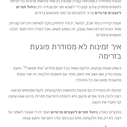
הבעיה מתחילה כשפגישה קצרה שובצת בין שתי פגישות ארוכות בלי מרווח.
לפעמים מספיק עיכוב קטן כדי לשבש חצי יום עבודה. לכן
ניהול תורים
ליועצים פרטיים
צריך להתבסס על סוגי מפגשים ברורים.
יועצת קריירה בתל אביב, למשל, יכולה להחזיק בוקר לשיחות היכרות קצרות,
ואחר הצהריים לפגישות עומק. זה נשמע פשוט, אבל הסדר הזה חוסך הרבה
תיאומים מיותרים.
איך זמינות לא מסודרת פוגעת
בזרימה
כשאין שעות קבועות, הלקוח שואל בכל פעם מחדש "מתי אפשר?". היועץ
עצמו בודק שוב ושוב את היומן, וחוזר עם תשובות חלקיות. זה יוצר עומס
מחשבתי ומאט את כל התהליך.
זמינות לא מסודרת גם פוגעת בתחושת המקצועיות. לקוח שמחפש פגישה
רוצה להבין מהר אם יש מקום, ולא להמתין להודעות חוזרות. ברגע שאין שיטה,
קל לאבד את הקצב.
במקרים כאלה,
ניהול תורים ליועצים פרטיים
הופך לכלי שעוזר לשמור על
רצף. לא רק מול הלקוחות, אלא גם בתוך סדר היום של היועץ עצמו.