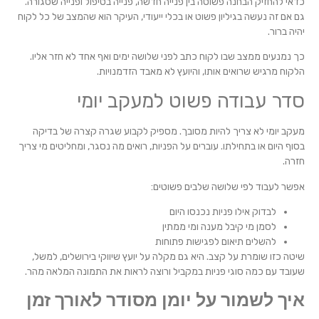
כדאי להחזיק הבחנה פשוטה בין פנייה חדשה, פנייה בטיפול ופנייה שסגורה.
גם אם זה נעשה בגיליון פשוט או בכלי ייעודי, העיקר הוא שהמצב של כל לקוח
יהיה ברור.
כך נמנעים ממצב שבו לקוח כתב לפני שלושה ימים ואף אחד לא חזר אליו.
הלקוח מרגיש שרואים אותו, והיועץ לא מאבד הזדמנויות.
סדר עבודה פשוט למעקב יומי
מעקב יומי לא צריך להיות מסובך. מספיק לקבוע שגרה קצרה של בדיקה
בסוף היום או בתחילתו. עוברים על הפניות, רואים מה נסגר, ומחליטים מי צריך
חזרה.
אפשר לעבוד לפי שלושה שלבים פשוטים:
לבדוק אילו פניות נכנסו היום
לסמן מי קיבל מענה ומי ממתין
להשלים תיאום לפגישות פתוחות
שיטה כזו שומרת על קצב. היא גם מקלה על יועץ שיווקי בירושלים, למשל,
שעובד עם כמה סוגי פניות במקביל ורוצה לראות את התמונה המלאה מהר.
איך לשמור על יומן מסודר לאורך זמן