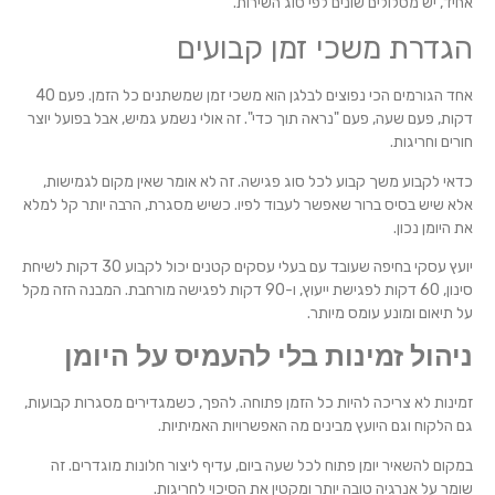
אחיד, יש מסלולים שונים לפי סוג השירות.
הגדרת משכי זמן קבועים
אחד הגורמים הכי נפוצים לבלגן הוא משכי זמן שמשתנים כל הזמן. פעם 40
דקות, פעם שעה, פעם "נראה תוך כדי". זה אולי נשמע גמיש, אבל בפועל יוצר
חורים וחריגות.
כדאי לקבוע משך קבוע לכל סוג פגישה. זה לא אומר שאין מקום לגמישות,
אלא שיש בסיס ברור שאפשר לעבוד לפיו. כשיש מסגרת, הרבה יותר קל למלא
את היומן נכון.
יועץ עסקי בחיפה שעובד עם בעלי עסקים קטנים יכול לקבוע 30 דקות לשיחת
סינון, 60 דקות לפגישת ייעוץ, ו-90 דקות לפגישה מורחבת. המבנה הזה מקל
על תיאום ומונע עומס מיותר.
ניהול זמינות בלי להעמיס על היומן
זמינות לא צריכה להיות כל הזמן פתוחה. להפך, כשמגדירים מסגרות קבועות,
גם הלקוח וגם היועץ מבינים מה האפשרויות האמיתיות.
במקום להשאיר יומן פתוח לכל שעה ביום, עדיף ליצור חלונות מוגדרים. זה
שומר על אנרגיה טובה יותר ומקטין את הסיכוי לחריגות.