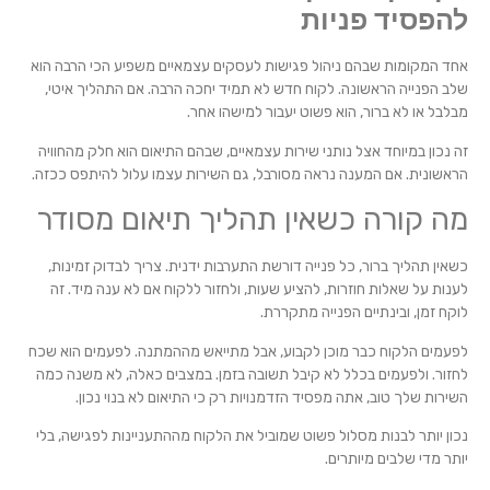
להפסיד פניות
אחד המקומות שבהם ניהול פגישות לעסקים עצמאיים משפיע הכי הרבה הוא
שלב הפנייה הראשונה. לקוח חדש לא תמיד יחכה הרבה. אם התהליך איטי,
מבלבל או לא ברור, הוא פשוט יעבור למישהו אחר.
זה נכון במיוחד אצל נותני שירות עצמאיים, שבהם התיאום הוא חלק מהחוויה
הראשונית. אם המענה נראה מסורבל, גם השירות עצמו עלול להיתפס ככזה.
מה קורה כשאין תהליך תיאום מסודר
כשאין תהליך ברור, כל פנייה דורשת התערבות ידנית. צריך לבדוק זמינות,
לענות על שאלות חוזרות, להציע שעות, ולחזור ללקוח אם לא ענה מיד. זה
לוקח זמן, ובינתיים הפנייה מתקררת.
לפעמים הלקוח כבר מוכן לקבוע, אבל מתייאש מההמתנה. לפעמים הוא שכח
לחזור. ולפעמים בכלל לא קיבל תשובה בזמן. במצבים כאלה, לא משנה כמה
השירות שלך טוב, אתה מפסיד הזדמנויות רק כי התיאום לא בנוי נכון.
נכון יותר לבנות מסלול פשוט שמוביל את הלקוח מההתעניינות לפגישה, בלי
יותר מדי שלבים מיותרים.