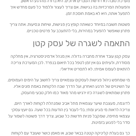
מערכת טובה לא דורשת הסברים ארוכים. היא ברורה מהרגע הראשון,
והפעולות המרכזיות בה נגישות. אם צריך לעצור וללמוד כל פעם מחדש איך
לתפעל אותה, היא לא באמת חוסכת זמן.
פשטות חשובה במיוחד כשאתה קופץ בין פגישות, שיחות ונסיעות. אתה צריך
פתרון שאפשר להפעיל במהירות, בלי להתעכב על פרטים טכניים.
התאמה לשגרה של עסק קטן
עסק קטן עובד אחרת מחברה גדולה. אין מנהל אדמיניסטרציה, אין מחלקה
מסודרת, ולעיתים גם אין זמן לטפל בכל תיאום בנפרד. לכן המערכת צריכה
להתאים לעומס אמיתי, לא לתסריט אידיאלי.
מי שמחפש ניהול פגישות לעסקים עצמאיים צריך לחשוב על הימים העמוסים,
על השינויים של הרגע האחרון, ועל הדרך שבה הלקוחות באמת פונים אליו.
פתרון שמתאים לשגרה כזו ירגיש מהר מאוד כמו חלק טבעי מהעסק.
לדוגמה, מעצבת שיער עצמאית מתל אביב שמנהלת לקוחות לאורך היום,
צריכה לראות מי מגיע ומתי, בלי לעבור בין הודעות בכל שעה. גם יועץ עסקי
עצמאי מחיפה, שמקבל פניות חדשות כל שבוע, צריך דרך פשוטה לשמור על
סדר בלי לפגוע בזמינות.
כך גם בעלת קליניקה קטנה בבאר שבע, או מאמן כושר שעובד עם לקוחות