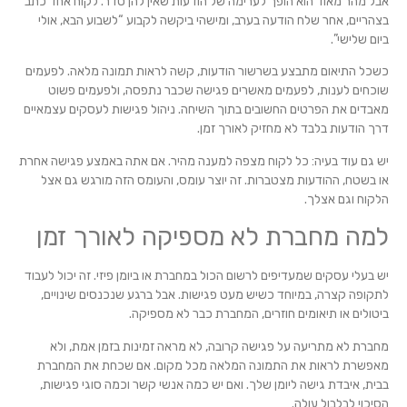
אבל מהר מאוד הוא הופך לערימה של הודעות שאין להן סדר. לקוח אחד כתב
בצהריים, אחר שלח הודעה בערב, ומישהי ביקשה לקבוע “לשבוע הבא, אולי
ביום שלישי”.
כשכל התיאום מתבצע בשרשור הודעות, קשה לראות תמונה מלאה. לפעמים
שוכחים לענות, לפעמים מאשרים פגישה שכבר נתפסה, ולפעמים פשוט
מאבדים את הפרטים החשובים בתוך השיחה. ניהול פגישות לעסקים עצמאיים
דרך הודעות בלבד לא מחזיק לאורך זמן.
יש גם עוד בעיה: כל לקוח מצפה למענה מהיר. אם אתה באמצע פגישה אחרת
או בשטח, ההודעות מצטברות. זה יוצר עומס, והעומס הזה מורגש גם אצל
הלקוח וגם אצלך.
למה מחברת לא מספיקה לאורך זמן
יש בעלי עסקים שמעדיפים לרשום הכול במחברת או ביומן פיזי. זה יכול לעבוד
לתקופה קצרה, במיוחד כשיש מעט פגישות. אבל ברגע שנכנסים שינויים,
ביטולים או תיאומים חוזרים, המחברת כבר לא מספיקה.
מחברת לא מתריעה על פגישה קרובה, לא מראה זמינות בזמן אמת, ולא
מאפשרת לראות את התמונה המלאה מכל מקום. אם שכחת את המחברת
בבית, איבדת גישה ליומן שלך. ואם יש כמה אנשי קשר וכמה סוגי פגישות,
הסיכוי לבלבול עולה.