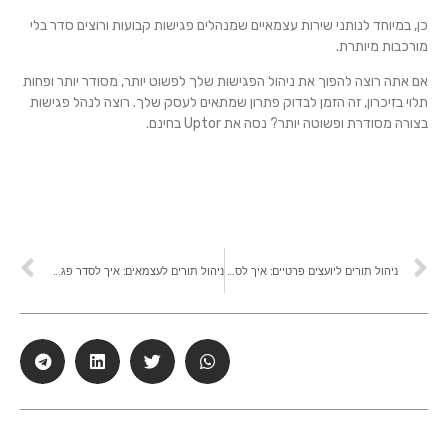
כן, במיוחד לנותני שירות עצמאיים שמנהלים פגישות קבועות ורוצים סדר בלי
מורכבות מיותרת.
אם אתה רוצה להפוך את ניהול הפגישות שלך לפשוט יותר, מסודר יותר ופחות
תלוי בזיכרון, זה הזמן לבדוק פתרון שמתאים לעסק שלך. רוצה לנהל פגישות
בצורה מסודרת ופשוטה יותר? נסה את Uptor בחינם.
ניהול תורים ליועצים פרטיים: איך לסדר פגישות, זמינות ומעקב
ניהול תורים לעצמאים: איך לסדר פגישות, להפחית ביטולים ולשמור על סדר ביומן