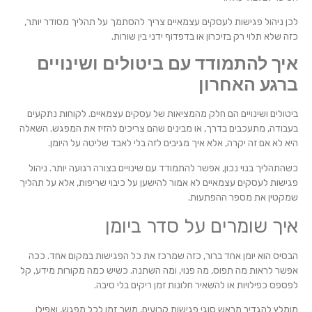
לכן ניהול פגישות לעסקים עצמאיים צריך להסתמך על תהליך מסודר יותר,
כזה שלא תלוי רק בזיכרון או בדפדוף ידני בין שורות.
איך להתמודד עם ביטולים ושינויים
ברגע האחרון
ביטולים ושינויים הם חלק מהמציאות של עסקים עצמאיים. לקוחות נתקעים
בעבודה, מתעכבים בדרך, או מבינים שהם צריכים להזיז את המפגש. השאלה
היא לא אם זה יקרה, אלא איך מגיבים לזה בלי לאבד שליטה על היומן.
כשהתהליך בנוי נכון, אפשר להתמודד עם שינויים בצורה רגועה יותר. ניהול
פגישות לעסקים עצמאיים לא אמור להישען על כיבוי שריפות, אלא על תהליך
שמקטין את מספר ההפתעות.
איך שומרים על סדר ביומן
הבסיס הוא יומן אחד ברור, כזה שמרכז את כל הפגישות במקום אחד. ככה
אפשר לראות מה תפוס, מה פנוי, ומה השתנה. כשיש כמה מקורות מידע, קל
לפספס כפילויות או להשאיר חלונות זמן ריקים בלי סיבה.
מומלץ להגדיר מראש סוגי פגישות קבועים, משך זמן לכל מפגש, ואפילו