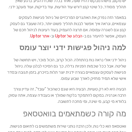
יש מקום, מישהו מבקש להזיז שעה, ואחר בכלל שוכח להגיע. ברגע שאין
תהליך מסודר, כל שינוי קטן דורש עוד הודעות, עוד בדיקות, ועוד מעקב ידני.
במאמר הזה נפרק את האתגרים המרכזיים של ניהול פגישות לעסקים
עצמאיים, ונראה איך אפשר לבנות תהליך פשוט יותר, כזה שעובד גם לעסק
קטן וגם לשגרה עמוסה. אם תרצה להעמיק בעוד רעיונות לניהול חכם של
העסק, אפשר להיעזר גם ב-
הבלוג של Uptor
וב-
אתר Uptor
.
למה ניהול פגישות ידני יוצר עומס
ניהול ידני אולי נראה נוח בהתחלה. הכול קרוב, הכול מוכר, ויש תחושה של
שליטה. אבל ככל שכמות הפניות גדלה, כך גם הסיכוי לבלגן עולה. ניהול
פגישות לעסקים עצמאיים בצורה ידנית יוצר תלות בזיכרון, בזמן תגובה ובסדר
אישי שלא תמיד מחזיק לאורך שבוע עמוס.
הבעיה היא לא רק טעויות. הבעיה היא שגם כשהכול “עובד”, זה עדיין צורך
הרבה אנרגיה. במקום להתמקד בלקוח שמולך או בעבודה עצמה, אתה עסוק
בלוודא מי קבע, מי שינה, ומי מחכה לתשובה.
מה קורה כשמתאמים בוואטסאפ
וואטסאפ הוא כלי נוח, ולכן הרבה נותני שירות משתמשים בו לתיאום פגישות.