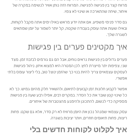
מרווח קצר בין פגישה לפגישה. המרווח הזה נותן אוויר לנשימה במקרה של
איחור, שיחה שהתארכה או שינוי לא צפוי.
גם סדר פנימי משפיע. אם אתה יודע מראש באילו ימים אתה מקבל לקוחות,
ובאילו שעות אתה עוסק בעבודה שקטה, קל יותר לשמור על יומן שמתאים
לשגרה שלך.
איך מקטינים פערים בין פגישות
פערים גדולים בין פגישות נראים נוחים, אבל הם גם גורמים לבזבוז זמן. מצד
שני, צפיפות יתר מייצרת לחץ. לכן המטרה היא למצוא איזון. ניהול פגישות
לעסקים עצמאיים צריך להיות בנוי כך שהזמן ינוצל טוב, בלי ליצור עומס בלתי
אפשרי.
אפשר לקבוע חלונות זמן קבועים לתיאום, ולהשאיר חלק מהיום גמיש. כך לא
כל שינוי קטן שובר את כל הסדר. במקרים רבים, אפילו רבע שעה בין פגישות
מספיקה כדי לנשום, להתכונן ולהימנע מהצטברות של איחורים.
עסק עצמאי שמנהל נכון את היומן מרוויח לא רק סדר, אלא גם שקט. פחות
ריצות, פחות תיאומים חוזרים, ויותר יציבות בשגרה.
איך לקלוט לקוחות חדשים בלי