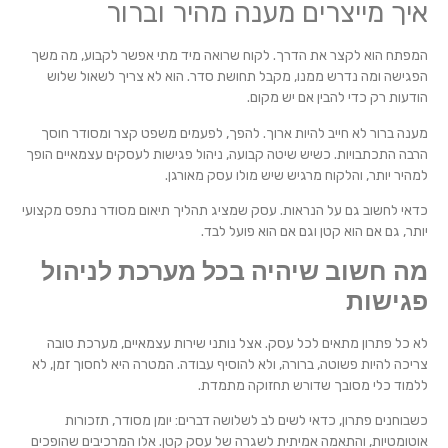
איך מייצרים מענה מהיר וברור
המפתח הוא לקצר את הדרך. לקוח שרואה מיד מתי אפשר לקבוע, מה משך
הפגישה ומה נדרש ממנו, מקבל תחושת סדר. הוא לא צריך לשאול שלוש
הודעות רק כדי להבין אם יש מקום.
מענה ברור לא חייב להיות ארוך. להפך, לפעמים משפט קצר ומסודר חוסך
הרבה התכתבויות. כשיש שיטה קבועה, ניהול פגישות לעסקים עצמאיים הופך
למהיר יותר, והלקוח מרגיש שיש מולו עסק מאורגן.
כדאי לחשוב גם על הנראות. עסק שמציג תהליך תיאום מסודר נתפס מקצועי
יותר, גם אם הוא קטן וגם אם הוא פועל לבד.
מה חשוב שיהיה בכל מערכת לניהול
פגישות
לא כל פתרון מתאים לכל עסק. אצל נותני שירות עצמאיים, מערכת טובה
צריכה להיות פשוטה, ברורה, ולא להוסיף עבודה. המטרה היא לחסוך זמן, לא
ללמוד כלי מסובך שדורש תחזוקה מתמדת.
כשבוחנים פתרון, כדאי לשים לב לשלושה דברים: יומן מסודר, תזכורות
אוטומטיות, והתאמה אמיתית לשגרה של עסק קטן. אלו המרכיבים שהופכים