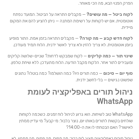
הפרק הפנוי הבא, מה הכי מאוחר.
לקוח ביטל — מה עושים?
— מקבלים התראה על הביטול. המועד נפתח
אוטומטית. אם יש לקוחות על רשימת המתנה — ניתן להציע להם את המקום
מיידית.
לקוח חדש קבע — מה קורה?
— מקבלים התראה בזמן אמת. התור מופיע
ביומן אוטומטית. לא צריך להזין ולא צריך לאשר ידנית. הלוח תמיד מעודכן.
שינוי תור — כמה קליקים
— לקוח שמבקש לדחות? שניים-שלושה קליקים
ומעבירים לתור אחר. הלקוח מקבל הודעה. הלוח מתעדכן. ללא שיחת טלפון.
סוף יום — סיכום
— כמה תורים היו? כמה הושלמו? כמה בוטלו? נתונים
שפשוט נגישים — בלי לחשב ידנית.
ניהול תורים באפליקציה לעומת
WhatsApp
WhatsApp טוב לשיחות. הוא גרוע לניהול לוח זמנים. כשכמה לקוחות
שולחים בקשות לתורים באותו יום, נוצר בלבול: מי קבע? מי עדיין ממתין
לאישור? האם הבטחתי לו את ה-14:00?
ניהול תורים באפליקציה מציג לוח ברור: מה תפוס, מה פתוח, מה ממתין. לא