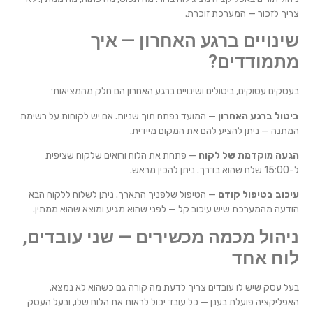
צריך לזכור — המערכת זוכרת.
שינויים ברגע האחרון — איך
מתמודדים?
בעסקים עסוקים, ביטולים ושינויים ברגע האחרון הם חלק מהמציאות:
ביטול ברגע האחרון
— המועד נפתח תוך שניות. אם יש לקוחות על רשימת
המתנה — ניתן להציע להם את המקום מיידית.
הגעה מוקדמת של לקוח
— פתחת את הלוח ורואים שלקוח שציפית
ל-15:00 שלח שהוא בדרך. ניתן להכין מראש.
עיכוב בטיפול קודם
— הטיפול שלפניך התארך. ניתן לשלוח ללקוח הבא
הודעה מהמערכת שיש עיכוב קל — לפני שהוא מגיע ומוצא שהוא ממתין.
ניהול מכמה מכשירים — שני עובדים,
לוח אחד
בעל עסק שיש לו עובדים צריך לדעת מה קורה גם כשהוא לא נמצא.
האפליקציה פועלת בענן — כל עובד יכול לראות את הלוח שלו, ובעל העסק