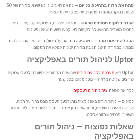
פתח את הלוח בתחילת כל יום
— גם אם לא ביטול ולא שינוי, סקירה של 30
שניות בבוקר מונעת הפתעות. יודעים בדיוק מה צפוי.
הגדר בלוקים חסומים מראש
— ימי חג, ישיבות, הפסקות קבועות — ניתן
לחסום מועדים מראש. כך לקוחות לא יקבעו בשעות שאינן פעילות.
הגב להתראות מהר
— כשמגיעה התראה על ביטול, בדוק מיד אם יש לקוח
ממתין. כמה דקות של תגובה מהירה יכולות למלא את המקום.
Uptor לניהול תורים באפליקציה
Uptor היא
מערכת לקביעת תורים
שפועלת מהמובייל ומיועדת לבעלי עסקים
שרוצים שליטה מלאה — מכל מקום ובכל שעה.
לקריאה נוספת:
ניהול תורים לעסקים
.
לסיכום — ניהול תורים באפליקציה נותן לבעל העסק מבט ברור על הלוח,
שליטה מהירה בשינויים, והתראות בזמן אמת — מבלי להיות תמיד ליד מחשב.
השאירו פרטים ונחזור אליכם.
שאלות נפוצות — ניהול תורים
באפליקציה