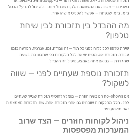
תזכורת שנשלחת ב-24 שעות לפני התור — ב-WhatsApp, ב-SMS, או
בשניהם — משנה את המשוואה. הלקוח שכח? מוזכר. לא יכול להגיע? מבטל
בזמן. בזמן שנפתח — אפשר להכניס מישהו אחר.
מה ההבדל בין תזכורת לבין שיחת
טלפון?
שיחת טלפון לכל לקוח לפני כל תור — זה עבודה. זמן, אנרגיה, הפרעה בזמן
עבודה. תזכורת אוטומטית יוצאת לכל הלקוחות בלי שתגעו בה, בשעה
שהגדרת — גם אם אתה באמצע טיפול. זה ההבדל.
תזכורת נוספת שעתיים לפני — שווה
לשקול?
אם no-shows הם בעיה חוזרת — מומלץ להוסיף תזכורת שנייה שעתיים
לפני. חלק מהלקוחות שוכחים גם אחרי תזכורת אחת. שתי תזכורות מצמצמות
זאת משמעותית.
ניהול לקוחות חוזרים — הצד שרוב
המערכות מפספסות