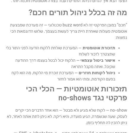
הצעד הבא: איך לגרום לניהול התורים לעבוד בצורה אוטומטית וחכמה יותר.
מה זה בכלל ניהול תורים חכם?
"חכם" במובן הפרקטי זה לא buzz word טכנולוגי — זה מערכת שמבצעת
אוטומטית פעולות שאחרת היית צריך לעשות בעצמך. שלוש הדוגמאות הכי
נפוצות:
תזכורת אוטומטית
— המערכת שולחת ללקוח הודעה לפני התור בלי
שתצטרך לזכור לשלוח
אישור ביטול עצמאי
— הלקוח יכול לבטל בעצמו דרך ההודעה
שקיבל, ואתה מקבל התראה
ניהול לקוחות חוזרים
— המערכת זוכרת מי הלקוח, מה הוא לקח
בפעם הקודמת, ומתי הוא אמור לחזור
תזכורות אוטומטיות — הכלי הכי
פרקטי נגד no-shows
no-show — לקוח שלא מגיע ולא מבטל — הוא אחד הדברים הכי יקרים
לעסק. שעה שנשמרה, הגיע מועדה, והיא ריקה. לא ניתן לתת אותה לאחר, לא
ניתן להכין לה תחליף בזמן.