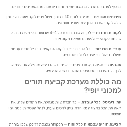
בנוסף לאתגרים הרגילים, מכוני יופי מתמודדים עם כמה מאפיינים ייחודיים:
שירותים מגוונים
— מניקור לוקח 40 דקות; טיפול פנים לוקח שעה וחצי. יומן
שלא לוקח זאת בחשבון יצור פערים ועומסים.
לקוחות חוזרות
— לקוחה טובה חוזרת כל 3-4 שבועות. בלי מערכת, היא
שוכחת לקבוע — ולפעמים מוצאת מקום אחר.
עובדות מרובות
— כל ספרית יופי, כל קוסמטיקאית, כל נייליסטית עם יומן
משלה. ניהול ידני יוצר בלבול ופספוסים.
עונתיות
— חגים, קיץ, ערב פסח — יש ימים שהדרישה מכפילה את עצמה.
לכן, בלי מערכת, מפספסים הזמנות בשיא הביקוש.
מה כוללת מערכת קביעת תורים
למכוני יופי?
יומן דיגיטלי לכל עובדת
— כל חברת צוות מנהלת את התורים שלה, ואת
רואה את הכל בתצוגה מאוחדת. ניתן לחסום שעות, לנהל הפסקות ולסמן ימי
חופשה.
קביעת תורים עצמאית ללקוחות
— הלקוחה נכנסת ללינק שלכן, בוחרת